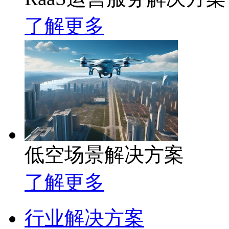
了解更多
低空场景解决方案
了解更多
行业解决方案