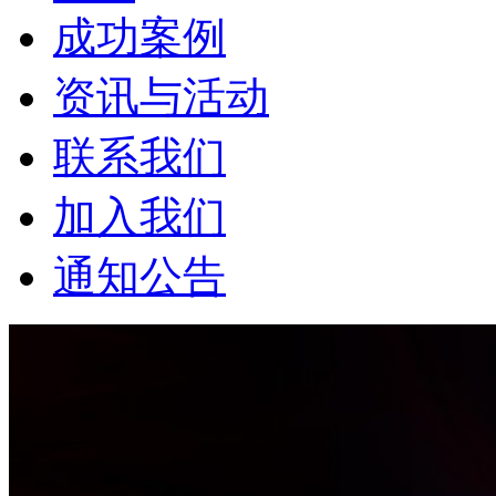
成功案例
资讯与活动
联系我们
加入我们
通知公告