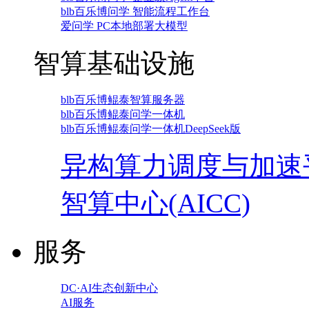
blb百乐博问学 智能流程工作台
爱问学 PC本地部署大模型
智算基础设施
blb百乐博鲲泰智算服务器
blb百乐博鲲泰问学一体机
blb百乐博鲲泰问学一体机DeepSeek版
异构算力调度与加速
智算中心(AICC)
服务
DC·AI生态创新中心
AI服务